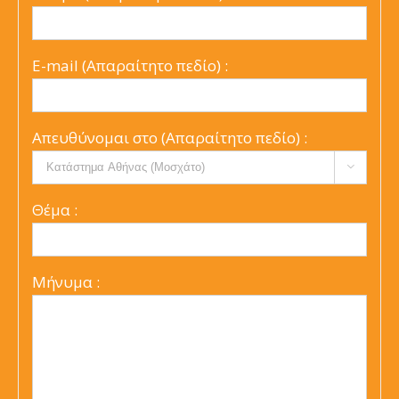
E-mail (Απαραίτητο πεδίο) :
Απευθύνομαι στο (Απαραίτητο πεδίο) :

Θέμα :
Μήνυμα :