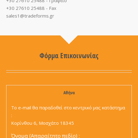
+30 27610 25488 - Γραφείο
+30 27610 25488 - Fax
sales1@tradeforms.gr
Φόρμα Επικοινωνίας
Αθήνα
Το e-mail θα παραδοθεί στο κεντρικό μας κατάστημα
:
Κορίνθου 6, Μοσχάτο 18345
Όνομα (Απαραίτητο πεδίο) :